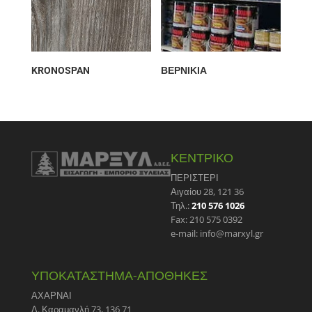
KRONOSPAN
ΒΕΡΝΙΚΙΑ
ΚΕΝΤΡΙΚΟ
ΠΕΡΙΣΤΕΡΙ
Αιγαίου 28, 121 36
Τηλ.:
210 576 1026
Fax: 210 575 0392
e-mail: info@marxyl.gr
ΥΠΟΚΑΤΑΣΤΗΜΑ-ΑΠΟΘΗΚΕΣ
ΑΧΑΡΝΑΙ
Λ. Καραμανλή 73, 136 71