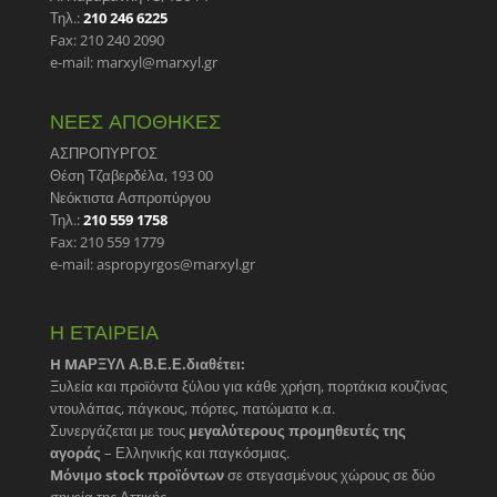
Τηλ.:
210 246 6225
Fax: 210 240 2090
e-mail: marxyl@marxyl.gr
ΝΕΕΣ ΑΠΟΘΗΚΕΣ
ΑΣΠΡΟΠΥΡΓΟΣ
Θέση Τζαβερδέλα, 193 00
Νεόκτιστα Ασπροπύργου
Τηλ.:
210 559 1758
Fax: 210 559 1779
e-mail: aspropyrgos@marxyl.gr
Η ΕΤΑΙΡΕΙΑ
H MAΡΞΥΛ Α.Β.Ε.Ε.διαθέτει:
Ξυλεία και προϊόντα ξύλου για κάθε χρήση, πορτάκια κουζίνας
ντουλάπας, πάγκους, πόρτες, πατώματα κ.α.
Συνεργάζεται με τους
μεγαλύτερους προμηθευτές της
αγοράς
– Ελληνικής και παγκόσμιας.
Mόνιμο stock προϊόντων
σε στεγασμένους χώρους σε δύο
σημεία της Αττικής.