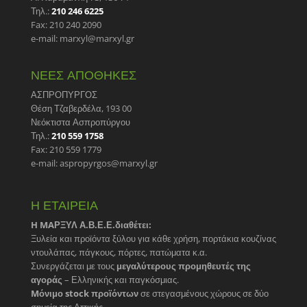
Τηλ.:
210 246 6225
Fax: 210 240 2090
e-mail: marxyl@marxyl.gr
ΝΕΕΣ ΑΠΟΘΗΚΕΣ
ΑΣΠΡΟΠΥΡΓΟΣ
Θέση Τζαβερδέλα, 193 00
Νεόκτιστα Ασπροπύργου
Τηλ.:
210 559 1758
Fax: 210 559 1779
e-mail: aspropyrgos@marxyl.gr
Η ΕΤΑΙΡΕΙΑ
H MAΡΞΥΛ Α.Β.Ε.Ε.διαθέτει:
Ξυλεία και προϊόντα ξύλου για κάθε χρήση, πορτάκια κουζίνας
ντουλάπας, πάγκους, πόρτες, πατώματα κ.α.
Συνεργάζεται με τους
μεγαλύτερους προμηθευτές της
αγοράς
– Ελληνικής και παγκόσμιας.
Mόνιμο stock προϊόντων
σε στεγασμένους χώρους σε δύο
σημεία της Αττικής.