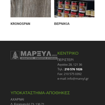
KRONOSPAN
ΒΕΡΝΙΚΙΑ
ΚΕΝΤΡΙΚΟ
ΠΕΡΙΣΤΕΡΙ
Αιγαίου 28, 121 36
Τηλ.:
210 576 1026
Fax: 210 575 0392
e-mail: info@marxyl.gr
ΥΠΟΚΑΤΑΣΤΗΜΑ-ΑΠΟΘΗΚΕΣ
ΑΧΑΡΝΑΙ
Λ. Καραμανλή 73, 136 71