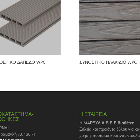
ΘΕΤΙΚΟ ΔΑΠΕΔΟ WPC
ΣΥΝΘΕΤΙΚΟ ΠΛΑΚΙΔΙΟ WPC
ΟΚΑΤΑΣΤΗΜΑ-
Η ΕΤΑΙΡΕΙΑ
ΟΘΗΚΕΣ
H MAΡΞΥΛ Α.Β.Ε.Ε.διαθέτει:
ΡΝΑΙ
Ξυλεία και προϊόντα ξύλου για κά
αραμανλή 73, 136 71
χρήση, πορτάκια κουζίνας ντουλ