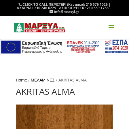
CLICK TO CALL
ΠΕΡΙΣΤΕΡΙ (Κεντρικό):
210 576 1026
|
ΑΧΑΡΝΑΙ:
210 246 6225
| ΑΣΠΡΟΠΥΡΓΟΣ:
210 559 1758
info@marxyl.gr
Home
/
ΜΕΛΑΜΙΝΕΣ
/ AKRITAS ALMA
AKRITAS ALMA