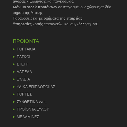
αγοράς
– Ελληνικής και παγκόσμιας.
Mόνιμο stock προϊόντων
σε στεγασμένους χώρους σε δύο
σημεία της Αττικής.
Παραδόσεις και με
οχήματα της εταιρείας
.
Υπηρεσίες
κοπής επιφανειών, και συγκόλληση PVC.
ΠΡΟΪΟΝΤΑ
ΠΟΡΤΑΚΙΑ
ΠΑΓΚΟΙ
ΣΤΕΓΗ
ΔΑΠΕΔΑ
ΞΥΛΕΙΑ
ΥΛΙΚΑ ΕΠΙΠΛΟΠΟΙΪΑΣ
ΠΟΡΤΕΣ
ΣΥΝΘΕΤΙΚΑ WPC
ΠΡΟΪΟΝΤΑ ΞΥΛΟΥ
ΜΕΛΑΜΙΝΕΣ