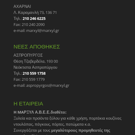
ΑΧΑΡΝΑΙ
Λ. Καραμανλή 73, 136 71
Τηλ.:
210 246 6225
Fax: 210 240 2090
e-mail: marxyl@marxyl.gr
ΝΕΕΣ ΑΠΟΘΗΚΕΣ
ΑΣΠΡΟΠΥΡΓΟΣ
Θέση Τζαβερδέλα, 193 00
Νεόκτιστα Ασπροπύργου
Τηλ.:
210 559 1758
Fax: 210 559 1779
e-mail: aspropyrgos@marxyl.gr
Η ΕΤΑΙΡΕΙΑ
H MAΡΞΥΛ Α.Β.Ε.Ε.διαθέτει:
Ξυλεία και προϊόντα ξύλου για κάθε χρήση, πορτάκια κουζίνας
ντουλάπας, πάγκους, πόρτες, πατώματα κ.α.
Συνεργάζεται με τους
μεγαλύτερους προμηθευτές της