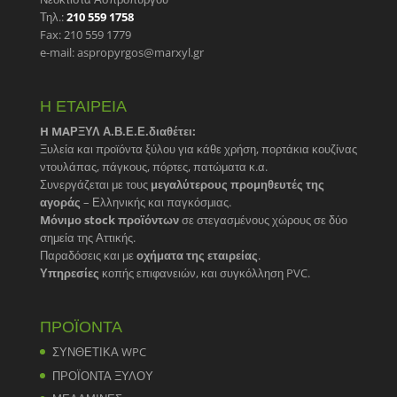
Τηλ.:
210 559 1758
Fax: 210 559 1779
e-mail: aspropyrgos@marxyl.gr
Η ΕΤΑΙΡΕΙΑ
H MAΡΞΥΛ Α.Β.Ε.Ε.διαθέτει:
Ξυλεία και προϊόντα ξύλου για κάθε χρήση, πορτάκια κουζίνας
ντουλάπας, πάγκους, πόρτες, πατώματα κ.α.
Συνεργάζεται με τους
μεγαλύτερους προμηθευτές της
αγοράς
– Ελληνικής και παγκόσμιας.
Mόνιμο stock προϊόντων
σε στεγασμένους χώρους σε δύο
σημεία της Αττικής.
Παραδόσεις και με
οχήματα της εταιρείας
.
Υπηρεσίες
κοπής επιφανειών, και συγκόλληση PVC.
ΠΡΟΪΟΝΤΑ
ΣΥΝΘΕΤΙΚΑ WPC
ΠΡΟΪΟΝΤΑ ΞΥΛΟΥ