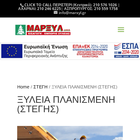
CLICK TO CALL
ΠΕΡΙΣΤΕΡΙ (Κεντρικό):
210 576 1026
|
ΑΧΑΡΝΑΙ:
210 246 6225
| ΑΣΠΡΟΠΥΡΓΟΣ:
210 559 1758
info@marxyl.gr
Home
/
ΣΤΕΓΗ
/ ΞΥΛΕΙΑ ΠΛΑΝΙΣΜΕΝΗ (ΣΤΕΓΗΣ)
ΞΥΛΕΙΑ ΠΛΑΝΙΣΜΕΝΗ
(ΣΤΕΓΗΣ)