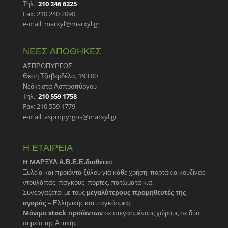
Τηλ.:
210 246 6225
Fax: 210 240 2090
e-mail: marxyl@marxyl.gr
ΝΕΕΣ ΑΠΟΘΗΚΕΣ
ΑΣΠΡΟΠΥΡΓΟΣ
Θέση Τζαβερδέλα, 193 00
Νεόκτιστα Ασπροπύργου
Τηλ.:
210 559 1758
Fax: 210 559 1779
e-mail: aspropyrgos@marxyl.gr
Η ΕΤΑΙΡΕΙΑ
H MAΡΞΥΛ Α.Β.Ε.Ε.διαθέτει:
Ξυλεία και προϊόντα ξύλου για κάθε χρήση, πορτάκια κουζίνας
ντουλάπας, πάγκους, πόρτες, πατώματα κ.α.
Συνεργάζεται με τους
μεγαλύτερους προμηθευτές της
αγοράς
– Ελληνικής και παγκόσμιας.
Mόνιμο stock προϊόντων
σε στεγασμένους χώρους σε δύο
σημεία της Αττικής.