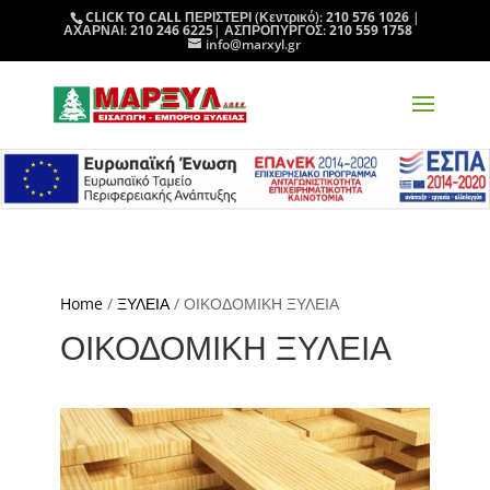
CLICK TO CALL
ΠΕΡΙΣΤΕΡΙ (Κεντρικό):
210 576 1026
|
ΑΧΑΡΝΑΙ:
210 246 6225
| ΑΣΠΡΟΠΥΡΓΟΣ:
210 559 1758
info@marxyl.gr
Home
/
ΞΥΛΕΙΑ
/ ΟΙΚΟΔΟΜΙΚΗ ΞΥΛΕΙΑ
ΟΙΚΟΔΟΜΙΚΗ ΞΥΛΕΙΑ