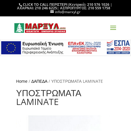
CLICK TO CALL
ΠΕΡΙΣΤΕΡΙ (Κεντρικό):
210 576 1026
|
ΑΧΑΡΝΑΙ:
210 246 6225
| ΑΣΠΡΟΠΥΡΓΟΣ:
210 559 1758
info@marxyl.gr
Home
/
ΔΑΠΕΔΑ
/ ΥΠΟΣΤΡΩΜΑΤΑ LAMINATE
ΥΠΟΣΤΡΩΜΑΤΑ
LAMINATE