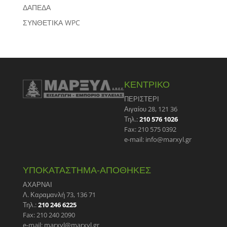
ΔΑΠΕΔΑ
ΣΥΝΘΕΤΙΚΑ WPC
ΚΕΝΤΡΙΚΟ
ΠΕΡΙΣΤΕΡΙ
Αιγαίου 28, 121 36
Τηλ.:
210 576 1026
Fax: 210 575 0392
e-mail: info@marxyl.gr
ΥΠΟΚΑΤΑΣΤΗΜΑ-ΑΠΟΘΗΚΕΣ
ΑΧΑΡΝΑΙ
Λ. Καραμανλή 73, 136 71
Τηλ.:
210 246 6225
Fax: 210 240 2090
e-mail: marxyl@marxyl.gr