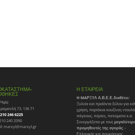
ΟΚΑΤΑΣΤΗΜΑ-
Η ΕΤΑΙΡΕΙΑ
ΟΘΗΚΕΣ
H MAΡΞΥΛ Α.Β.Ε.Ε.διαθέτει:
ΡΝΑΙ
Ξυλεία και προϊόντα ξύλου για κά
αραμανλή 73, 136 71
χρήση, πορτάκια κουζίνας ντουλ
210 246 6225
πάγκους, πόρτες, πατώματα κ.α.
 210 240 2090
Συνεργάζεται με τους
μεγαλύτερ
il: marxyl@marxyl.gr
προμηθευτές της αγοράς
–
Ελληνικής και παγκόσμιας.