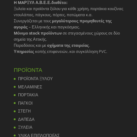
H MAΡΞΥΛ Α.Β.Ε.Ε.διαθέτει:
Ξυλεία και προϊόντα ξύλου για κάθε χρήση, πορτάκια κουζίνας
ντουλάπας, πάγκους, πόρτες, πατώματα κ.α.
Συνεργάζεται με τους
μεγαλύτερους προμηθευτές της
αγοράς
– Ελληνικής και παγκόσμιας.
Mόνιμο stock προϊόντων
σε στεγασμένους χώρους σε δύο
σημεία της Αττικής.
Παραδόσεις και με
οχήματα της εταιρείας
.
Υπηρεσίες
κοπής επιφανειών, και συγκόλληση PVC.
ΠΡΟΪΟΝΤΑ
ΠΡΟΪΟΝΤΑ ΞΥΛΟΥ
ΜΕΛΑΜΙΝΕΣ
ΠΟΡΤΑΚΙΑ
ΠΑΓΚΟΙ
ΣΤΕΓΗ
ΔΑΠΕΔΑ
ΞΥΛΕΙΑ
ΥΛΙΚΑ ΕΠΙΠΛΟΠΟΙΪΑΣ