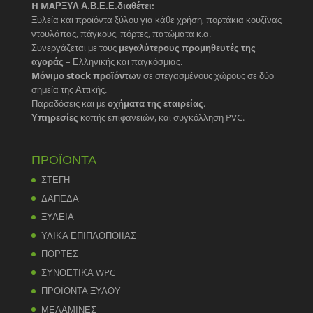
H MAΡΞΥΛ Α.Β.Ε.Ε.διαθέτει:
Ξυλεία και προϊόντα ξύλου για κάθε χρήση, πορτάκια κουζίνας
ντουλάπας, πάγκους, πόρτες, πατώματα κ.α.
Συνεργάζεται με τους
μεγαλύτερους προμηθευτές της
αγοράς
– Ελληνικής και παγκόσμιας.
Mόνιμο stock προϊόντων
σε στεγασμένους χώρους σε δύο
σημεία της Αττικής.
Παραδόσεις και με
οχήματα της εταιρείας
.
Υπηρεσίες
κοπής επιφανειών, και συγκόλληση PVC.
ΠΡΟΪΟΝΤΑ
ΣΤΕΓΗ
ΔΑΠΕΔΑ
ΞΥΛΕΙΑ
ΥΛΙΚΑ ΕΠΙΠΛΟΠΟΙΪΑΣ
ΠΟΡΤΕΣ
ΣΥΝΘΕΤΙΚΑ WPC
ΠΡΟΪΟΝΤΑ ΞΥΛΟΥ
ΜΕΛΑΜΙΝΕΣ