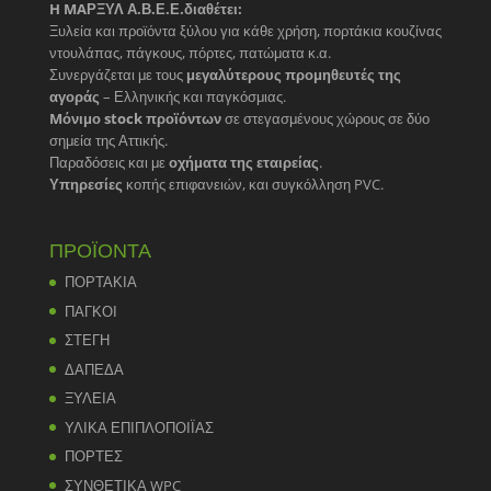
H MAΡΞΥΛ Α.Β.Ε.Ε.διαθέτει:
Ξυλεία και προϊόντα ξύλου για κάθε χρήση, πορτάκια κουζίνας
ντουλάπας, πάγκους, πόρτες, πατώματα κ.α.
Συνεργάζεται με τους
μεγαλύτερους προμηθευτές της
αγοράς
– Ελληνικής και παγκόσμιας.
Mόνιμο stock προϊόντων
σε στεγασμένους χώρους σε δύο
σημεία της Αττικής.
Παραδόσεις και με
οχήματα της εταιρείας
.
Υπηρεσίες
κοπής επιφανειών, και συγκόλληση PVC.
ΠΡΟΪΟΝΤΑ
ΠΟΡΤΑΚΙΑ
ΠΑΓΚΟΙ
ΣΤΕΓΗ
ΔΑΠΕΔΑ
ΞΥΛΕΙΑ
ΥΛΙΚΑ ΕΠΙΠΛΟΠΟΙΪΑΣ
ΠΟΡΤΕΣ
ΣΥΝΘΕΤΙΚΑ WPC