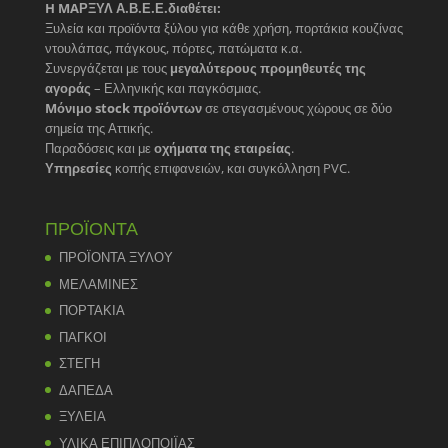
H MAΡΞΥΛ Α.Β.Ε.Ε.διαθέτει:
Ξυλεία και προϊόντα ξύλου για κάθε χρήση, πορτάκια κουζίνας
ντουλάπας, πάγκους, πόρτες, πατώματα κ.α.
Συνεργάζεται με τους
μεγαλύτερους προμηθευτές της
αγοράς
– Ελληνικής και παγκόσμιας.
Mόνιμο stock προϊόντων
σε στεγασμένους χώρους σε δύο
σημεία της Αττικής.
Παραδόσεις και με
οχήματα της εταιρείας
.
Υπηρεσίες
κοπής επιφανειών, και συγκόλληση PVC.
ΠΡΟΪΟΝΤΑ
ΠΡΟΪΟΝΤΑ ΞΥΛΟΥ
ΜΕΛΑΜΙΝΕΣ
ΠΟΡΤΑΚΙΑ
ΠΑΓΚΟΙ
ΣΤΕΓΗ
ΔΑΠΕΔΑ
ΞΥΛΕΙΑ
ΥΛΙΚΑ ΕΠΙΠΛΟΠΟΙΪΑΣ