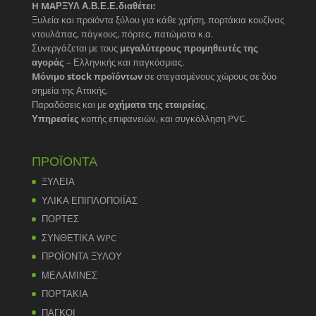
H MAΡΞΥΛ Α.Β.Ε.Ε.διαθέτει:
Ξυλεία και προϊόντα ξύλου για κάθε χρήση, πορτάκια κουζίνας
ντουλάπας, πάγκους, πόρτες, πατώματα κ.α.
Συνεργάζεται με τους
μεγαλύτερους προμηθευτές της
αγοράς
– Ελληνικής και παγκόσμιας.
Mόνιμο stock προϊόντων
σε στεγασμένους χώρους σε δύο
σημεία της Αττικής.
Παραδόσεις και με
οχήματα της εταιρείας
.
Υπηρεσίες
κοπής επιφανειών, και συγκόλληση PVC.
ΠΡΟΪΟΝΤΑ
ΞΥΛΕΙΑ
ΥΛΙΚΑ ΕΠΙΠΛΟΠΟΙΪΑΣ
ΠΟΡΤΕΣ
ΣΥΝΘΕΤΙΚΑ WPC
ΠΡΟΪΟΝΤΑ ΞΥΛΟΥ
ΜΕΛΑΜΙΝΕΣ
ΠΟΡΤΑΚΙΑ
ΠΑΓΚΟΙ