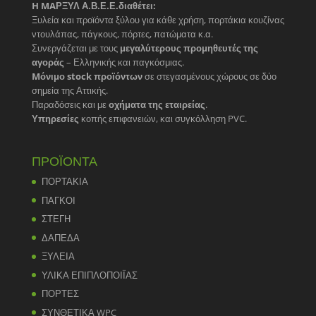
H MAΡΞΥΛ Α.Β.Ε.Ε.διαθέτει:
Ξυλεία και προϊόντα ξύλου για κάθε χρήση, πορτάκια κουζίνας
ντουλάπας, πάγκους, πόρτες, πατώματα κ.α.
Συνεργάζεται με τους
μεγαλύτερους προμηθευτές της
αγοράς
– Ελληνικής και παγκόσμιας.
Mόνιμο stock προϊόντων
σε στεγασμένους χώρους σε δύο
σημεία της Αττικής.
Παραδόσεις και με
οχήματα της εταιρείας
.
Υπηρεσίες
κοπής επιφανειών, και συγκόλληση PVC.
ΠΡΟΪΟΝΤΑ
ΠΟΡΤΑΚΙΑ
ΠΑΓΚΟΙ
ΣΤΕΓΗ
ΔΑΠΕΔΑ
ΞΥΛΕΙΑ
ΥΛΙΚΑ ΕΠΙΠΛΟΠΟΙΪΑΣ
ΠΟΡΤΕΣ
ΣΥΝΘΕΤΙΚΑ WPC