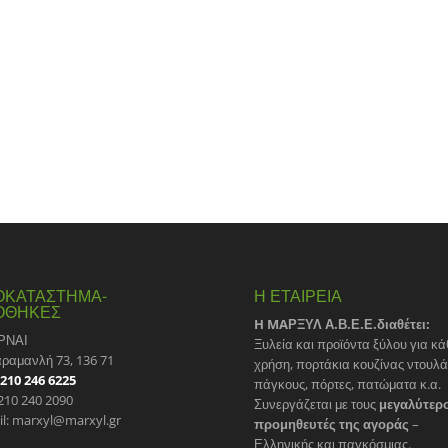
ΟΚΑΤΑΣΤΗΜΑ-
Η ΕΤΑΙΡΕΙΑ
ΟΘΗΚΕΣ
H MAΡΞΥΛ Α.Β.Ε.Ε.διαθέτει:
ΡΝΑΙ
Ξυλεία και προϊόντα ξύλου για κά
αραμανλή 73, 136 71
χρήση, πορτάκια κουζίνας ντουλ
210 246 6225
πάγκους, πόρτες, πατώματα κ.α.
 210 240 2090
Συνεργάζεται με τους
μεγαλύτερ
il: marxyl@marxyl.gr
προμηθευτές της αγοράς
–
Ελληνικής και παγκόσμιας.