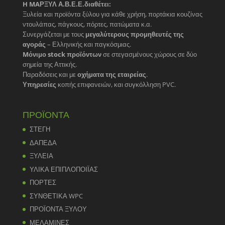
H MAΡΞΥΛ Α.Β.Ε.Ε.διαθέτει:
Ξυλεία και προϊόντα ξύλου για κάθε χρήση, πορτάκια κουζίνας
ντουλάπας, πάγκους, πόρτες, πατώματα κ.α.
Συνεργάζεται με τους
μεγαλύτερους προμηθευτές της
αγοράς
– Ελληνικής και παγκόσμιας.
Mόνιμο stock προϊόντων
σε στεγασμένους χώρους σε δύο
σημεία της Αττικής.
Παραδόσεις και με
οχήματα της εταιρείας
.
Υπηρεσίες
κοπής επιφανειών, και συγκόλληση PVC.
ΠΡΟΪΟΝΤΑ
ΣΤΕΓΗ
ΔΑΠΕΔΑ
ΞΥΛΕΙΑ
ΥΛΙΚΑ ΕΠΙΠΛΟΠΟΙΪΑΣ
ΠΟΡΤΕΣ
ΣΥΝΘΕΤΙΚΑ WPC
ΠΡΟΪΟΝΤΑ ΞΥΛΟΥ
ΜΕΛΑΜΙΝΕΣ