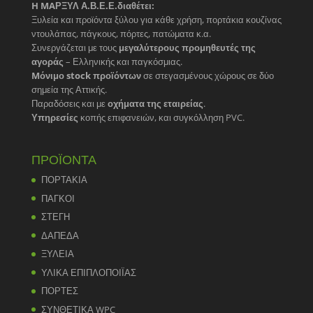
H MAΡΞΥΛ Α.Β.Ε.Ε.διαθέτει:
Ξυλεία και προϊόντα ξύλου για κάθε χρήση, πορτάκια κουζίνας
ντουλάπας, πάγκους, πόρτες, πατώματα κ.α.
Συνεργάζεται με τους
μεγαλύτερους προμηθευτές της
αγοράς
– Ελληνικής και παγκόσμιας.
Mόνιμο stock προϊόντων
σε στεγασμένους χώρους σε δύο
σημεία της Αττικής.
Παραδόσεις και με
οχήματα της εταιρείας
.
Υπηρεσίες
κοπής επιφανειών, και συγκόλληση PVC.
ΠΡΟΪΟΝΤΑ
ΠΟΡΤΑΚΙΑ
ΠΑΓΚΟΙ
ΣΤΕΓΗ
ΔΑΠΕΔΑ
ΞΥΛΕΙΑ
ΥΛΙΚΑ ΕΠΙΠΛΟΠΟΙΪΑΣ
ΠΟΡΤΕΣ
ΣΥΝΘΕΤΙΚΑ WPC